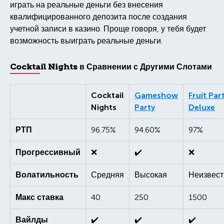
играть на реальные деньги без внесения
квалифицированного депозита после создания
учетной записи в казино. Проще говоря, у тебя будет
возможность выиграть реальные деньги.
Cocktail Nights в Сравнении с Другими Слотами
Cocktail
Gameshow
Fruit Par
Nights
Party
Deluxe
РТП
96.75%
94.60%
97%
Прогрессивный
❌
✔️
❌
Волатильность
Средняя
Высокая
Неизвест
Макс ставка
40
250
1500
Вайлды
✔️
✔️
✔️