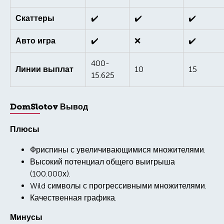
Скаттеры
✔️
✔️
✔️
Авто игра
✔️
❌
✔️
400-
Линии выплат
10
15
15.625
DomSlotov Вывод
Плюсы
Фриспины с увеличивающимися множителями.
Высокий потенциал общего выигрыша
(100.000х).
Wild символы с прогрессивными множителями.
Качественная графика.
Минусы