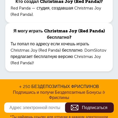
Кто создал Christmas Joy (Red Panda)?
Red Panda — студия, создавшая Christmas Joy
(Red Panda).
Я могу играть Christmas Joy (Red Panda)
бесплатно?
Ты попал по адресу если хочешь играть
Christmas Joy (Red Panda) бесплатно. DomSlotov
предлагает бесплатную версию Christmas Joy
(Red Panda)!
+ 250 БЕЗДЕПОЗИТНЫХ ФРИСПИНОВ
Подпишись и получи Бездепозитные Бонусы &
Фриспины
*Ты найдешь ссылку для отписки в каждом электронном