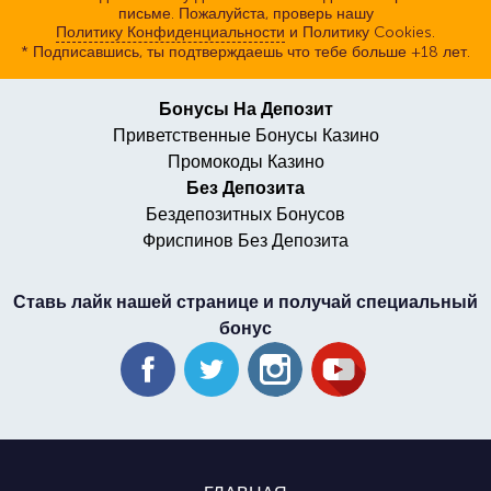
письме. Пожалуйста, проверь нашу
Политику Конфиденциальности
и Политику Cookies.
* Подписавшись, ты подтверждаешь что тебе больше +18 лет.
Бонусы На Депозит
Приветственные Бонусы Казино
Промокоды Казино
Без Депозита
Бездепозитных Бонусов
Фриспинов Без Депозита
Ставь лайк нашей странице и получай специальный
бонус