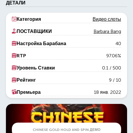
ДЕТАЛИ
Категория
Видео слоты
ПОСТАВЩИКИ
Barbara Bang
Настройка Барабана
40
RTP
97.06%
Уровень Ставки
0.1
/
500
Рейтинг
9 / 10
Премьера
18 янв. 2022
CHINESE GOLD HOLD AND SPIN ДЕМО