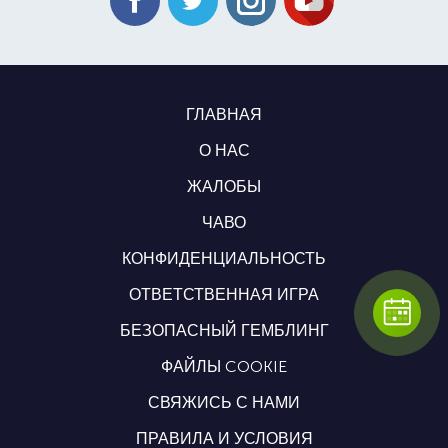
ГЛАВНАЯ
О НАС
ЖАЛОБЫ
ЧАВО
КОНФИДЕНЦИАЛЬНОСТЬ
ОТВЕТСТВЕННАЯ ИГРА
БЕЗОПАСНЫЙ ГЕМБЛИНГ
ФАЙЛЫ COOKIE
СВЯЖИСЬ С НАМИ
ПРАВИЛА И УСЛОВИЯ