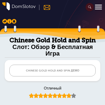
DomSlotov
Chinese Gold Hold and Spin
Слот: Обзор & Бесплатная
Игра
CHINESE GOLD HOLD AND SPIN ДЕМО
Отличный