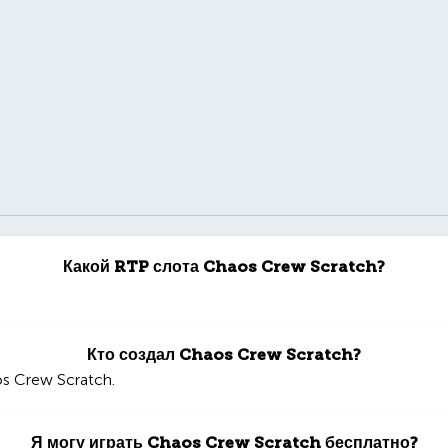
Какой RTP слота Chaos Crew Scratch?
Кто создал Chaos Crew Scratch?
s Crew Scratch.
Я могу играть Chaos Crew Scratch бесплатно?