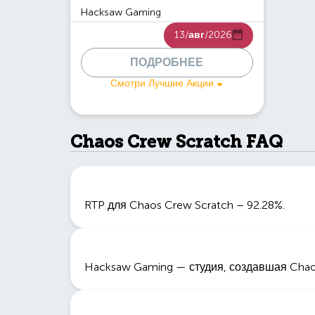
Hacksaw Gaming
13/
авг
/2026
ПОДРОБНЕЕ
Смотри Лучшие Акции
Chaos Crew Scratch FAQ
RTP для Chaos Crew Scratch – 92.28%.
Hacksaw Gaming — студия, создавшая Chao