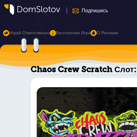
DomSlotov
Подпишись
Играй Ответственно
Бесплатная Игра
О Рекламе
Chaos Crew Scratch Слот: