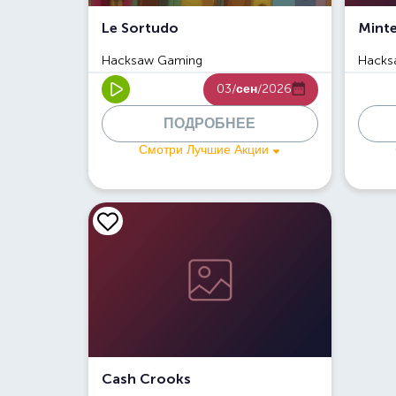
Le Sortudo
Mint
Hacksaw Gaming
Hacks
03/
сен
/2026
ПОДРОБНЕЕ
Смотри Лучшие Акции
Cash Crooks