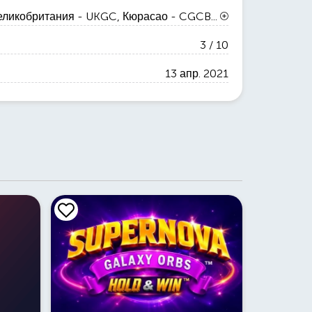
еликобритания - UKGC, Кюрасао - CGCB...
3 / 10
13 апр. 2021