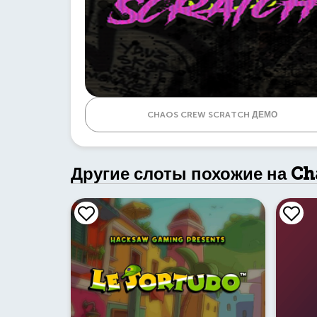
CHAOS CREW SCRATCH ДЕМО
Другие слоты похожие на Ch