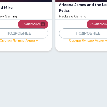
Arizona James and the Lo
ed Mike
Relics
aw Gaming
Hacksaw Gaming
27/
авг
/2026
25/
авг
/20
ПОДРОБНЕЕ
ПОДРОБНЕЕ
Смотри Лучшие Акции
Смотри Лучшие Акции