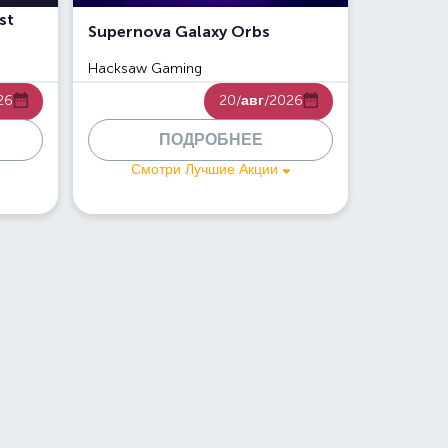
st
Supernova Galaxy Orbs
Hacksaw Gaming
26
20/
авг
/2026
ПОДРОБНЕЕ
Смотри Лучшие Акции