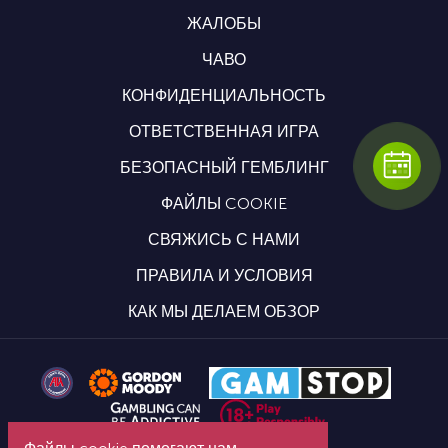
ЖАЛОБЫ
ЧАВО
КОНФИДЕНЦИАЛЬНОСТЬ
ОТВЕТСТВЕННАЯ ИГРА
БЕЗОПАСНЫЙ ГЕМБЛИНГ
ФАЙЛЫ COOKIE
СВЯЖИСЬ С НАМИ
ПРАВИЛА И УСЛОВИЯ
КАК МЫ ДЕЛАЕМ ОБЗОР