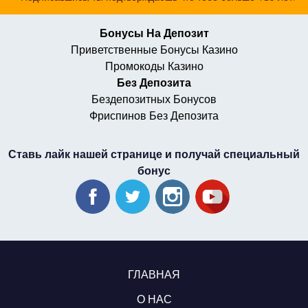
Бонусы На Депозит
Приветственные Бонусы Казино
Промокоды Казино
Без Депозита
Бездепозитных Бонусов
Фриспинов Без Депозита
Ставь лайк нашей странице и получай специальный
бонус
ГЛАВНАЯ
О НАС