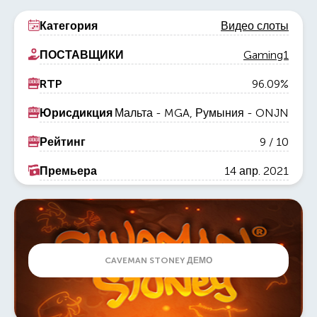
Категория
Видео слоты
ПОСТАВЩИКИ
Gaming1
RTP
96.09%
Юрисдикция
Мальта - MGA, Румыния - ONJN
Рейтинг
9 / 10
Премьера
14 апр. 2021
CAVEMAN STONEY ДЕМО