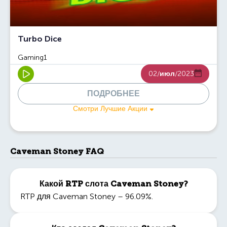
Turbo Dice
Gaming1
02/
июл
/2023
ПОДРОБНЕЕ
Смотри Лучшие Акции
Caveman Stoney FAQ
Какой RTP слота Caveman Stoney?
RTP для Caveman Stoney – 96.09%.