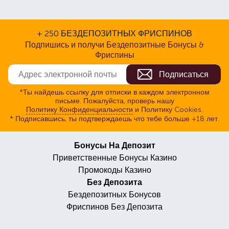
+ 250 БЕЗДЕПОЗИТНЫХ ФРИСПИНОВ
Подпишись и получи Бездепозитные Бонусы &
Фриспины
*Ты найдешь ссылку для отписки в каждом электронном
письме. Пожалуйста, проверь нашу
Политику Конфиденциальности
и Политику Cookies.
* Подписавшись, ты подтверждаешь что тебе больше +18 лет.
Бонусы На Депозит
Приветственные Бонусы Казино
Промокоды Казино
Без Депозита
Бездепозитных Бонусов
Фриспинов Без Депозита