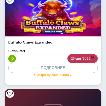
Buffalo Claws Expanded
Clawbuster
25/
авг
/2026
ПОДРОБНЕЕ
Смотри Лучшие Акции