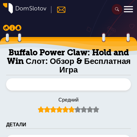
DomSlotov
Buffalo Power Claw: Hold and
Win Слот: Обзор & Бесплатная
Игра
Средний
ДЕТАЛИ