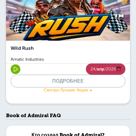
Wild Rush
Amatic Industries
24/
апр
/2026
ПОДРОБНЕЕ
Смотри Лучшие Акции
Book of Admiral FAQ
Кто создал Book of Admiral?