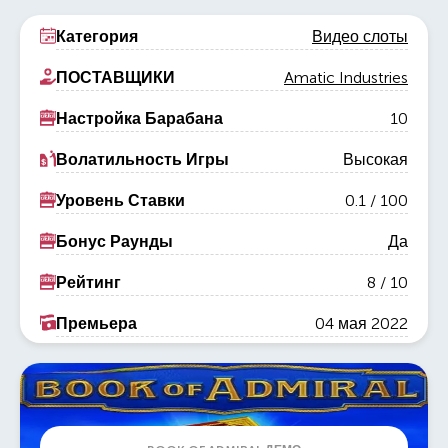
Категория
Видео слоты
ПОСТАВЩИКИ
Amatic Industries
Настройка Барабана
10
Волатильность Игры
Высокая
Уровень Ставки
0.1
/
100
Бонус Раунды
Да
Рейтинг
8 / 10
Премьера
04 мая 2022