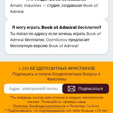
Amatic Industries — студия, создавшая Book of
Admiral.
Я могу играть Book of Admiral бесплатно?
Ты попал по адресу если хочешь играть Book of
Admiral бесплатно. DomSlotov предлагает
бесплатную версию Book of Admiral!
+ 250 БЕЗДЕПОЗИТНЫХ ФРИСПИНОВ
Подпишись и получи Бездепозитные Бонусы &
Фриспины
*Ты найдешь ссылку для отписки в каждом электронном
письме. Пожалуйста, проверь нашу
Политику Конфиденциальности
и Политику Cookies.
* Подписавшись, ты подтверждаешь что тебе больше +18 лет.