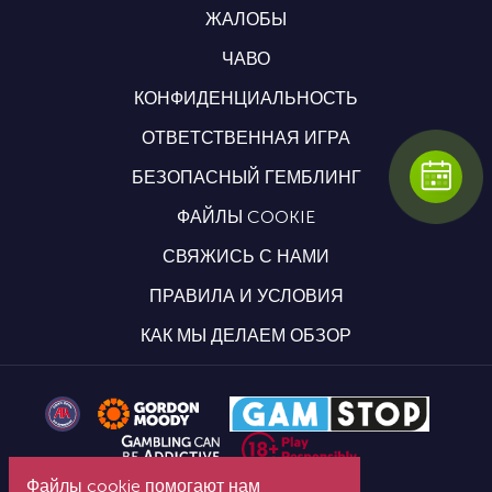
ЖАЛОБЫ
ЧАВО
КОНФИДЕНЦИАЛЬНОСТЬ
ОТВЕТСТВЕННАЯ ИГРА
БЕЗОПАСНЫЙ ГЕМБЛИНГ
ФАЙЛЫ COOKIE
СВЯЖИСЬ С НАМИ
ПРАВИЛА И УСЛОВИЯ
КАК МЫ ДЕЛАЕМ ОБЗОР
Файлы cookie помогают нам