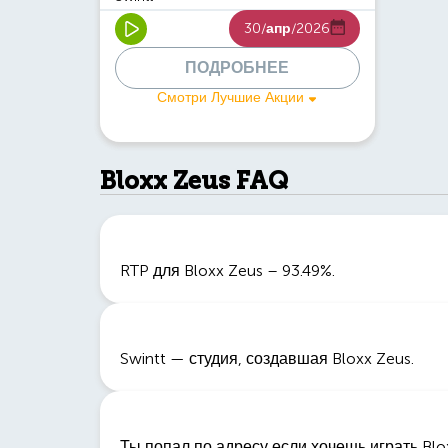
30/
апр
/2026
ПОДРОБНЕЕ
Смотри Лучшие Акции
Bloxx Zeus FAQ
RTP для Bloxx Zeus – 93.49%.
Swintt — студия, создавшая Bloxx Zeus.
Ты попал по адресу если хочешь играть Bl