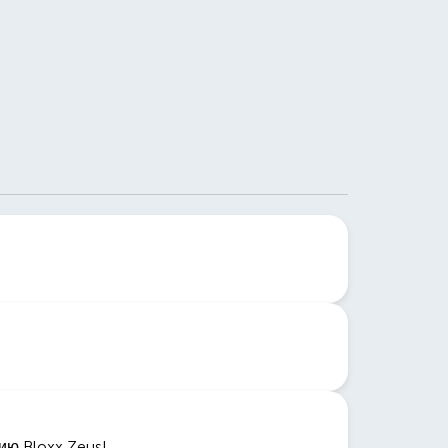
ию Bloxx Zeus!