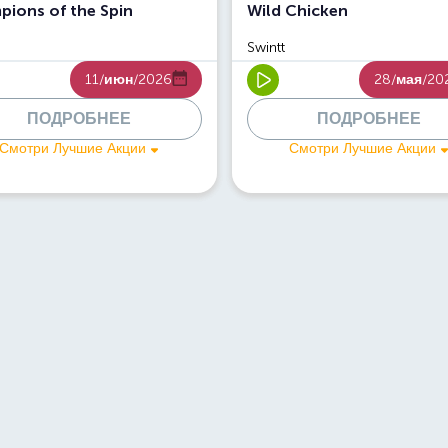
ions of the Spin
Wild Chicken
Swintt
11/
июн
/2026
28/
мая
/20
ПОДРОБНЕЕ
ПОДРОБНЕЕ
Смотри Лучшие Акции
Смотри Лучшие Акции