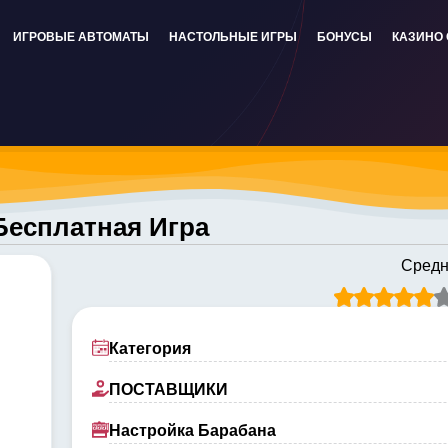
ИГРОВЫЕ АВТОМАТЫ
НАСТОЛЬНЫЕ ИГРЫ
БОНУСЫ
КАЗИНО
 Бесплатная Игра
Сред
Категория
ПОСТАВЩИКИ
Настройка Барабана