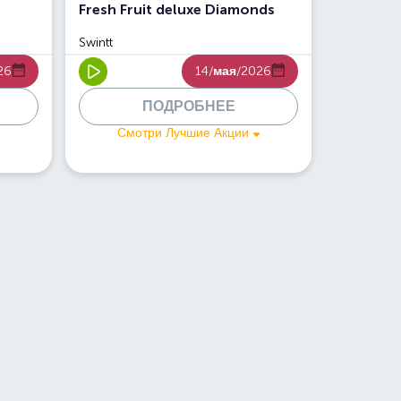
Fresh Fruit deluxe Diamonds
Swintt
26
14/
мая
/2026
ПОДРОБНЕЕ
Смотри Лучшие Акции