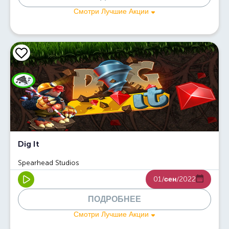
Смотри Лучшие Акции
Dig It
Spearhead Studios
01/
сен
/2022
ПОДРОБНЕЕ
Смотри Лучшие Акции