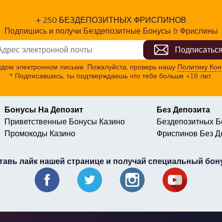
+ 250 БЕЗДЕПОЗИТНЫХ ФРИСПИНОВ
Подпишись и получи Бездепозитные Бонусы & Фриспины
ждом электронном письме. Пожалуйста, проверь нашу
Политику Ко
* Подписавшись, ты подтверждаешь что тебе больше +18 лет.
Бонусы На Депозит
Без Депозита
Приветственные Бонусы Казино
Бездепозитных Б
Промокоды Казино
Фриспинов Без Д
тавь лайк нашей странице и получай специальный бон