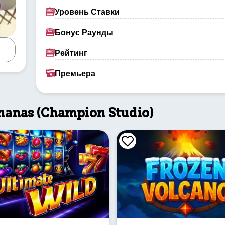
Уровень Ставки
Бонус Раунды
Рейтинг
Премьера
nanas (Champion Studio)