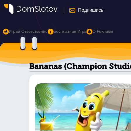
DomSlotov
Подпишись
Играй Ответственно
Бесплатная Игра
О Рекламе
Bananas (Champion Studio