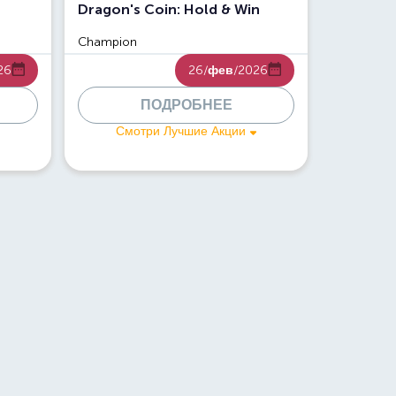
Dragon's Coin: Hold & Win
Champion
26
26/
фев
/2026
ПОДРОБНЕЕ
Смотри Лучшие Акции