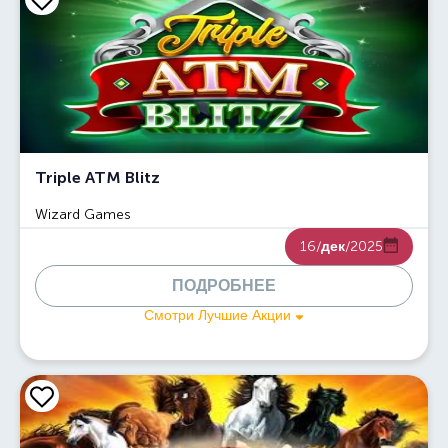
Triple ATM Blitz
Wizard Games
16/
дек
/2025
ПОДРОБНЕЕ
Смотри Лучшие Акции