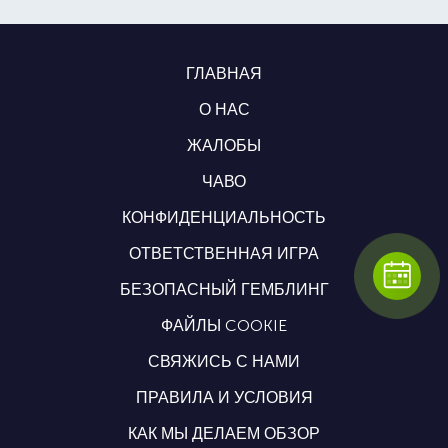
ГЛАВНАЯ
О НАС
ЖАЛОБЫ
ЧАВО
КОНФИДЕНЦИАЛЬНОСТЬ
ОТВЕТСТВЕННАЯ ИГРА
БЕЗОПАСНЫЙ ГЕМБЛИНГ
ФАЙЛЫ COOKIE
СВЯЖИСЬ С НАМИ
ПРАВИЛА И УСЛОВИЯ
КАК МЫ ДЕЛАЕМ ОБЗОР