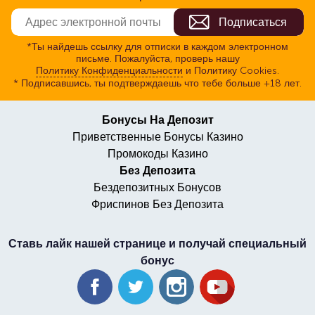
*Ты найдешь ссылку для отписки в каждом электронном
письме. Пожалуйста, проверь нашу
Политику Конфиденциальности
и Политику Cookies.
* Подписавшись, ты подтверждаешь что тебе больше +18 лет.
Бонусы На Депозит
Приветственные Бонусы Казино
Промокоды Казино
Без Депозита
Бездепозитных Бонусов
Фриспинов Без Депозита
Ставь лайк нашей странице и получай специальный
бонус