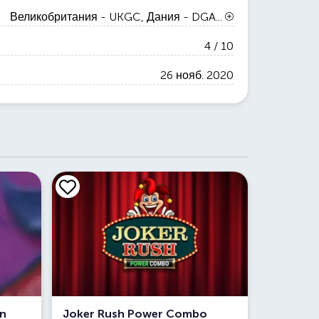
Великобритания - UKGC, Дания - DGA...
4 / 10
26 нояб. 2020
n
Joker Rush Power Combo