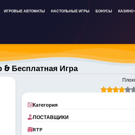
ИГРОВЫЕ АВТОМАТЫ
НАСТОЛЬНЫЕ ИГРЫ
БОНУСЫ
КАЗИНО
ор & Бесплатная Игра
Плох
Категория
ПОСТАВЩИКИ
RTP