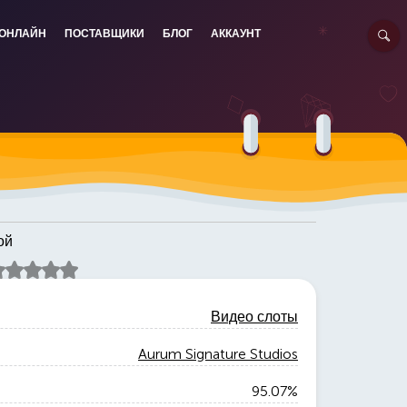
Бездепозитные Бонусы
Pragmatic Play
Фриспины Б
En
 ОНЛАЙН
ПОСТАВЩИКИ
БЛОГ
АККАУНТ
Вх
Приветственные Бонусы Казино
NetEnt
Sp
ой
Видео слоты
Aurum Signature Studios
95.07%