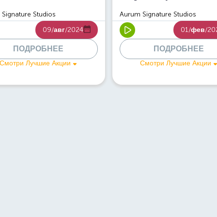
Signature Studios
Aurum Signature Studios
09/
авг
/2024
01/
фев
/20
ПОДРОБНЕЕ
ПОДРОБНЕЕ
Смотри Лучшие Акции
Смотри Лучшие Акции