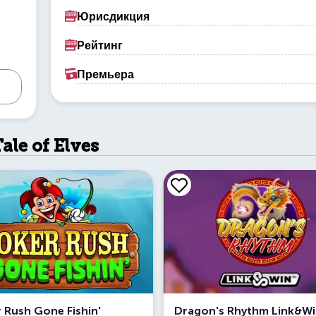
Юрисдикция
Рейтинг
Премьера
ale of Elves
 Rush Gone Fishin'
Dragon's Rhythm Link&Wi