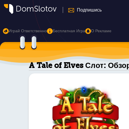
DomSlotov
Подпишись
Играй Ответственно
Бесплатная Игра
О Рекламе
A Tale of Elves Слот: Обз