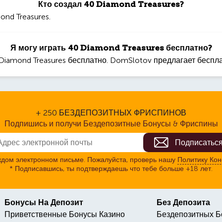
Кто создал 40 Diamond Treasures?
ond Treasures.
Я могу играть 40 Diamond Treasures бесплатно?
 Diamond Treasures бесплатно. DomSlotov предлагает беспл
+ 250 БЕЗДЕПОЗИТНЫХ ФРИСПИНОВ
Подпишись и получи Бездепозитные Бонусы & Фриспины
ждом электронном письме. Пожалуйста, проверь нашу
Политику Ко
* Подписавшись, ты подтверждаешь что тебе больше +18 лет.
Бонусы На Депозит
Без Депозита
Приветственные Бонусы Казино
Бездепозитных Б