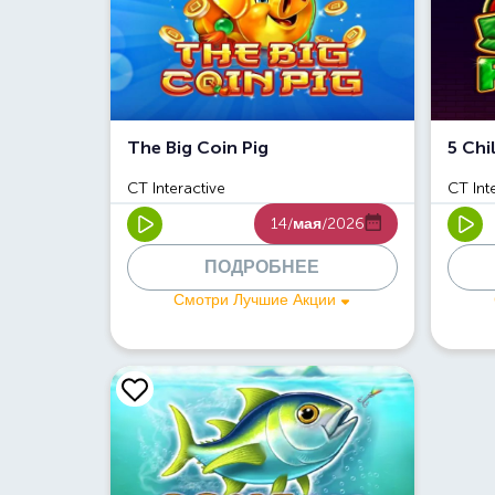
The Big Coin Pig
5 Chil
CT Interactive
CT Int
14/
мая
/2026
ПОДРОБНЕЕ
Смотри Лучшие Акции