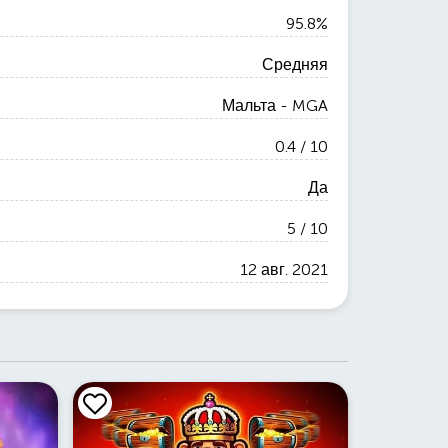
95.8%
Средняя
Мальта - MGA
0.4
/
10
Да
5 / 10
12 авг. 2021