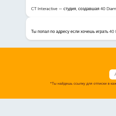
CT Interactive — студия, создавшая 40 Diam
Ты попал по адресу если хочешь играть 40
*Ты найдешь ссылку для отписки в ка