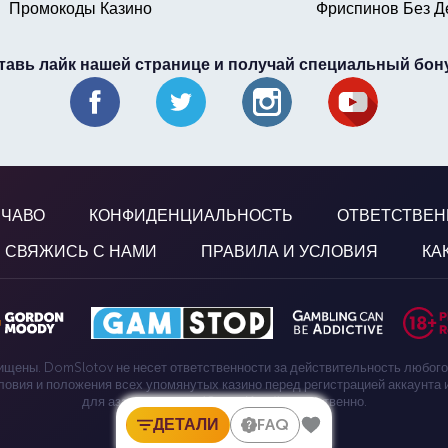
Промокоды Казино
Фриспинов Без Д
тавь лайк нашей странице и получай специальный бон
ЧАВО
КОНФИДЕНЦИАЛЬНОСТЬ
ОТВЕТСТВЕН
СВЯЖИСЬ С НАМИ
ПРАВИЛА И УСЛОВИЯ
КА
ищены. DomSlotov не несет ответственности за действительность любого
овия и положения всех упомянутых казино перед регистрацией аккаунта и
для азартных игр – 18 лет. Играй ответственно.
ДЕТАЛИ
FAQ