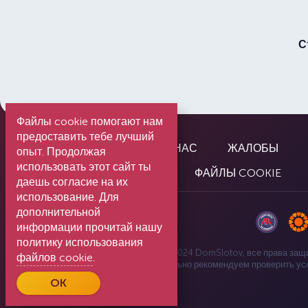
С
Файлы cookie помогают нам
предоставить тебе лучший
ГЛАВНАЯ
О НАС
ЖАЛОБЫ
опыт. Продолжая
использовать этот сайт ты
ФАЙЛЫ COOKIE
даешь согласие на их
использование. Для
дополнительной
информации прочитай нашу
политику использования
Copyright © 2024 DomSlotov, все права защ
файлов cookie
.
Мы настоятельно рекомендуем проверить усл
OK