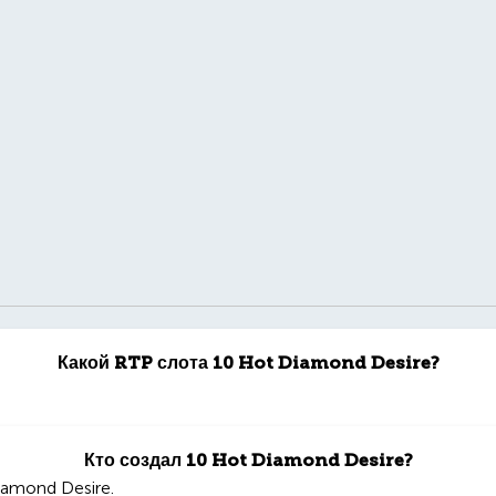
Какой RTP слота 10 Hot Diamond Desire?
Кто создал 10 Hot Diamond Desire?
iamond Desire.