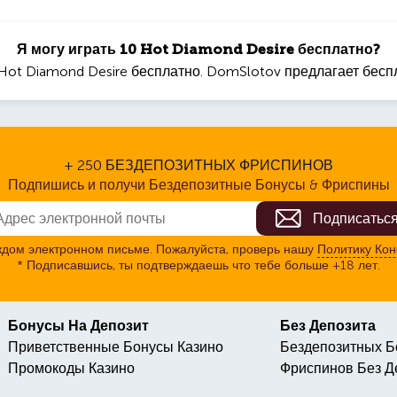
Я могу играть 10 Hot Diamond Desire бесплатно?
 Hot Diamond Desire бесплатно. DomSlotov предлагает бесп
+ 250 БЕЗДЕПОЗИТНЫХ ФРИСПИНОВ
Подпишись и получи Бездепозитные Бонусы & Фриспины
ждом электронном письме. Пожалуйста, проверь нашу
Политику Ко
* Подписавшись, ты подтверждаешь что тебе больше +18 лет.
Бонусы На Депозит
Без Депозита
Приветственные Бонусы Казино
Бездепозитных Б
Промокоды Казино
Фриспинов Без Д