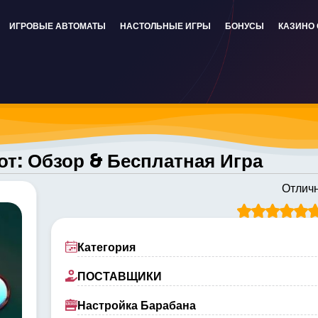
ИГРОВЫЕ АВТОМАТЫ
НАСТОЛЬНЫЕ ИГРЫ
БОНУСЫ
КАЗИНО
от: Обзор & Бесплатная Игра
Отлич
Категория
ПОСТАВЩИКИ
Настройка Барабана