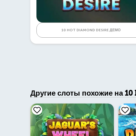
10 HOT DIAMOND DESIRE ДЕМО
Другие слоты похожие на 10