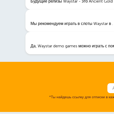
Будущие релизы Waystar - это
Ancient Gold 
Мы рекомендуем играть в слоты Waystar в .
Да,
Waystar demo games
можно играть с п
*Ты найдешь ссылку для отписки в ка