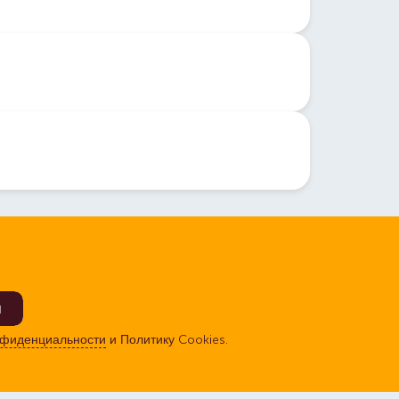
нфиденциальности
и Политику Cookies.