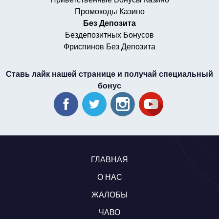
Промокоды Казино
Без Депозита
Бездепозитных Бонусов
Фриспинов Без Депозита
Ставь лайк нашей странице и получай специальный
бонус
ГЛАВНАЯ
О НАС
ЖАЛОБЫ
ЧАВО