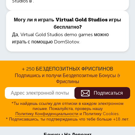
Studios в .
Могу ли я играть Virtual Gold Studios игры
бесплатно?
Да,
Virtual Gold Studios demo games
можно
играть с помощью DomSlotov.
+ 250 БЕЗДЕПОЗИТНЫХ ФРИСПИНОВ
Подпишись и получи Бездепозитные Бонусы &
Фриспины
*Ты найдешь ссылку для отписки в каждом электронном
письме. Пожалуйста, проверь нашу
Политику Конфиденциальности
и Политику Cookies.
* Подписавшись, ты подтверждаешь что тебе больше +18 лет.
Бонусы На Депозит