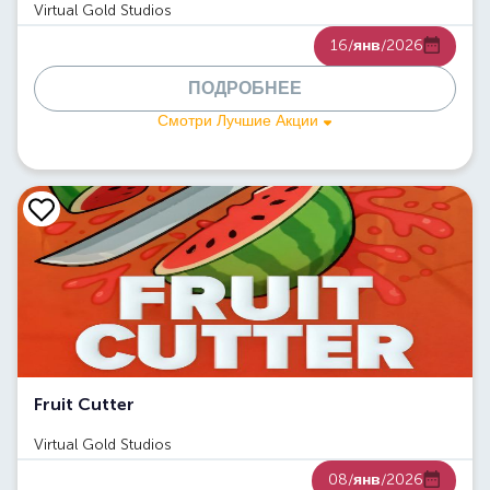
Virtual Gold Studios
16/
янв
/2026
ПОДРОБНЕЕ
Смотри Лучшие Акции
Fruit Cutter
Virtual Gold Studios
08/
янв
/2026