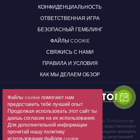
КОНФИДЕНЦИАЛЬНОСТЬ
ОТВЕТСТВЕННАЯ ИГРА
БЕЗОПАСНЫЙ ГЕМБЛИНГ
ФАЙЛЫ COOKIE
СВЯЖИСЬ С НАМИ
ПРАВИЛА И УСЛОВИЯ
КАК МЫ ДЕЛАЕМ ОБЗОР
Файлы cookie помогают нам
предоставить тебе лучший опыт.
Продолжая использовать этот сайт ты
даешь согласие на их использование.
Copyright © 2024 DomSlotov, все права защищены. DomSlotov не
Для дополнительной информации
несет ответственности за действительность любого представленного
прочитай нашу политику
предложения на веб-сайте. Мы настоятельно рекомендуем проверить
условия и положения всех упомянутых казино перед регистрацией
использования
файлов cookie
.