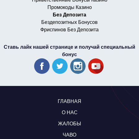
Промокоды Казино
Без Депозита
Бездепозитных Бонусов
Фриспинов Без Депозита
Ставь лайк нашей странице и получай специальный
бонус
ГЛАВНАЯ
О НАС
ЖАЛОБЫ
ЧАВО