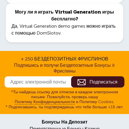
Могу ли я играть Virtual Generation игры
бесплатно?
Да,
Virtual Generation demo games
можно играть
с помощью DomSlotov.
+ 250 БЕЗДЕПОЗИТНЫХ ФРИСПИНОВ
Подпишись и получи Бездепозитные Бонусы &
Фриспины
*Ты найдешь ссылку для отписки в каждом электронном
письме. Пожалуйста, проверь нашу
Политику Конфиденциальности
и Политику Cookies.
* Подписавшись, ты подтверждаешь что тебе больше +18 лет.
Бонусы На Депозит
Приветственные Бонусы Казино