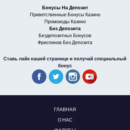
Бонусы На Депозит
Приветственные Бонусы Казино
Промокоды Казино
Без Депозита
Бездепозитных Бонусов
Фриспинов Без Депозита
Ставь лайк нашей странице и получай специальный
бонус
ГЛАВНАЯ
О НАС