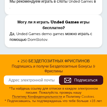
Мы рекомендуем играть в слоты Unded Games в
.
Могу ли я играть Unded Games игры
бесплатно?
Да,
Unded Games demo games
можно играть с
помощью DomSlotov.
+ 250 БЕЗДЕПОЗИТНЫХ ФРИСПИНОВ
Подпишись и получи Бездепозитные Бонусы &
Фриспины
*Ты найдешь ссылку для отписки в каждом электронном
письме. Пожалуйста, проверь нашу
Политику Конфиденциальности
и Политику Cookies.
* Подписавшись, ты подтверждаешь что тебе больше +18 лет.