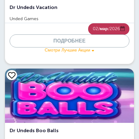
Dr Undeds Vacation
Unded Games
02/
мар
/2026
ПОДРОБНЕЕ
Смотри Лучшие Акции
Dr Undeds Boo Balls