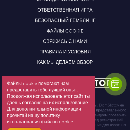
ОТВЕТСТВЕННАЯ ИГРА
БЕЗОПАСНЫЙ ГЕМБЛИНГ
ФАЙЛЫ COOKIE
СВЯЖИСЬ С НАМИ
ПРАВИЛА И УСЛОВИЯ
КАК МЫ ДЕЛАЕМ ОБЗОР
Файлы cookie помогают нам
предоставить тебе лучший опыт.
Продолжая использовать этот сайт ты
даешь согласие на их использование.
Copyright © 2024 DomSlotov, все права защищены. DomSlotov не
Для дополнительной информации
несет ответственности за действительность любого представленного
прочитай нашу политику
предложения на веб-сайте. Мы настоятельно рекомендуем проверить
условия и положения всех упомянутых казино перед регистрацией
использования
файлов cookie
.
аккаунта и внесения депозита. Возрастные ограничения для азартных
игр – 18 лет. Играй ответственно.