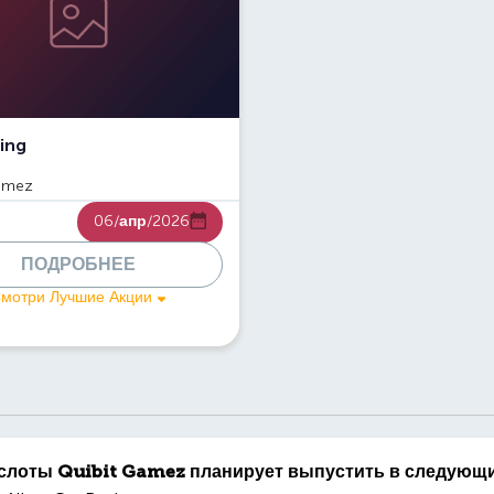
ing
Gamez
06/
апр
/2026
ПОДРОБНЕЕ
мотри Лучшие Акции
 слоты Quibit Gamez планирует выпустить в следующи