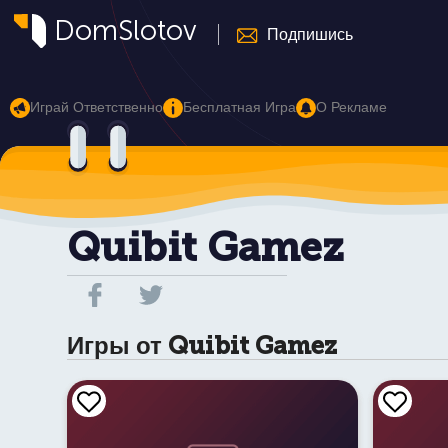
DomSlotov
Подпишись
Играй Ответственно
Бесплатная Игра
О Рекламе
Quibit Gamez
Игры от Quibit Gamez