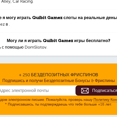
 Alley
,
Car Racing
.
е я могу играть Quibit Gamez слоты на реальные день
z в .
Могу ли я играть Quibit Gamez игры бесплатно?
ь с помощью DomSlotov.
+ 250 БЕЗДЕПОЗИТНЫХ ФРИСПИНОВ
Подпишись и получи Бездепозитные Бонусы & Фриспины
ждом электронном письме. Пожалуйста, проверь нашу
Политику Ко
* Подписавшись, ты подтверждаешь что тебе больше +18 лет.