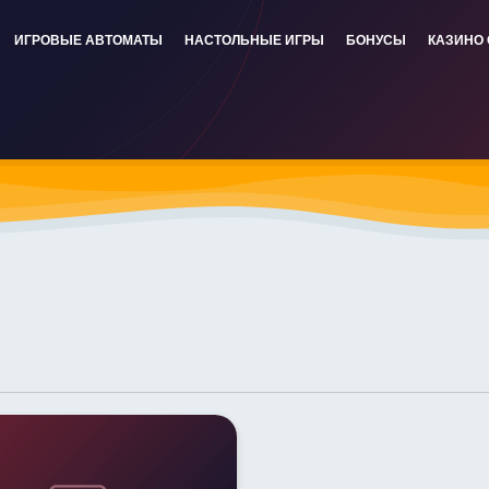
ИГРОВЫЕ АВТОМАТЫ
НАСТОЛЬНЫЕ ИГРЫ
БОНУСЫ
КАЗИНО