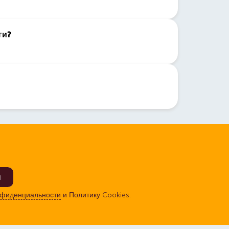
ги?
нфиденциальности
и Политику Cookies.