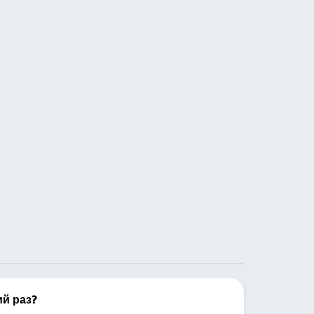
й раз?