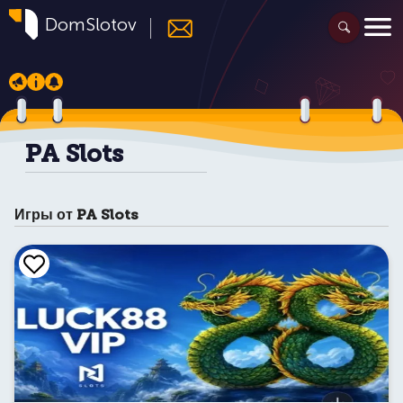
DomSlotov
PA Slots
Игры от PA Slots