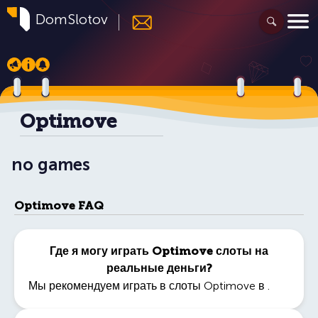
DomSlotov
Optimove
no games
Optimove FAQ
Где я могу играть Optimove слоты на
реальные деньги?
Мы рекомендуем играть в слоты Optimove в .