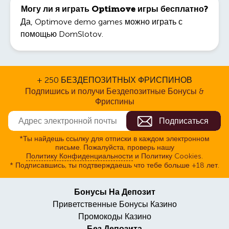
Могу ли я играть Optimove игры бесплатно?
Да,
Optimove demo games
можно играть с
помощью DomSlotov.
+ 250 БЕЗДЕПОЗИТНЫХ ФРИСПИНОВ
Подпишись и получи Бездепозитные Бонусы &
Фриспины
*Ты найдешь ссылку для отписки в каждом электронном
письме. Пожалуйста, проверь нашу
Политику Конфиденциальности
и Политику Cookies.
* Подписавшись, ты подтверждаешь что тебе больше +18 лет.
Бонусы На Депозит
Приветственные Бонусы Казино
Промокоды Казино
Без Депозита