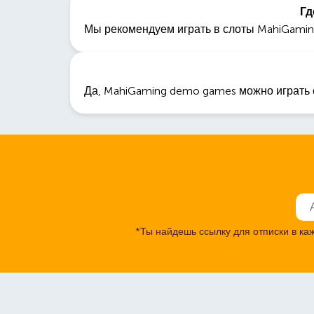
Гд
Мы рекомендуем играть в слоты MahiGaming
Да,
MahiGaming demo games
можно играть
*Ты найдешь ссылку для отписки в ка