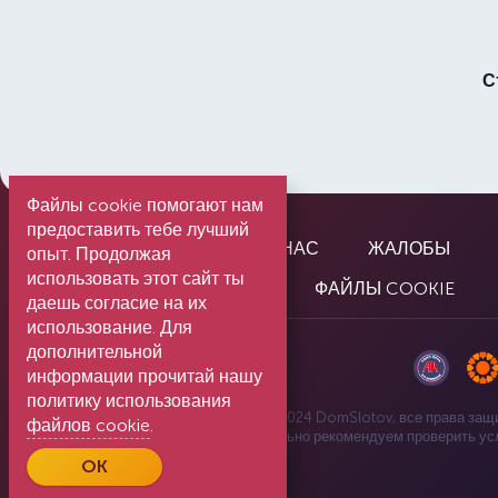
С
Файлы cookie помогают нам
предоставить тебе лучший
ГЛАВНАЯ
О НАС
ЖАЛОБЫ
опыт. Продолжая
использовать этот сайт ты
ФАЙЛЫ COOKIE
даешь согласие на их
использование. Для
дополнительной
информации прочитай нашу
политику использования
Copyright © 2024 DomSlotov, все права защ
файлов cookie
.
Мы настоятельно рекомендуем проверить усл
OK