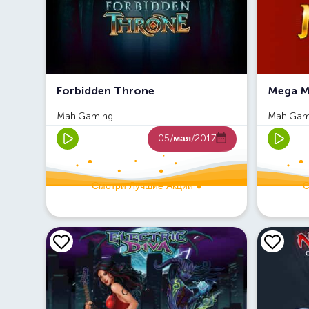
Forbidden Throne
Mega M
MahiGaming
MahiGam
05/
мая
/2017
Смотри Лучшие Акции
С