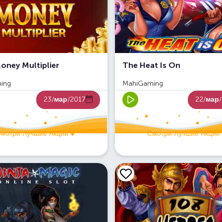
oney Multiplier
The Heat Is On
ing
MahiGaming
23/
мар
/2017
22/
мар
мотри Лучшие Акции
Смотри Лучшие Акции