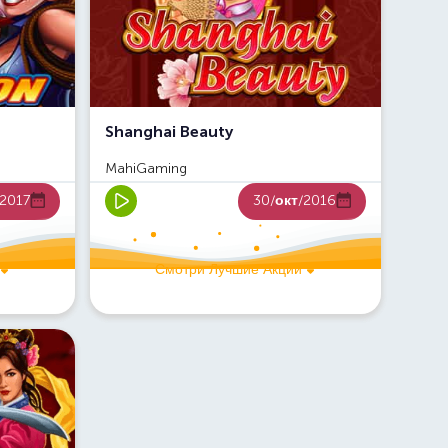
Shanghai Beauty
MahiGaming
/2017
30/
окт
/2016
Смотри Лучшие Акции