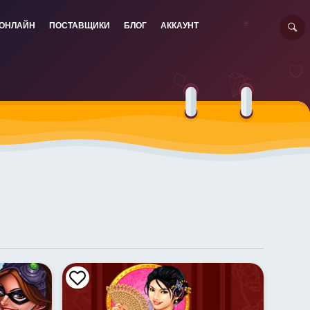
Бездепозитные Бонусы
Pragmatic Play
Фриспины Б
En
 ОНЛАЙН
ПОСТАВЩИКИ
БЛОГ
АККАУНТ
Вх
Приветственные Бонусы Казино
NetEnt
Sp