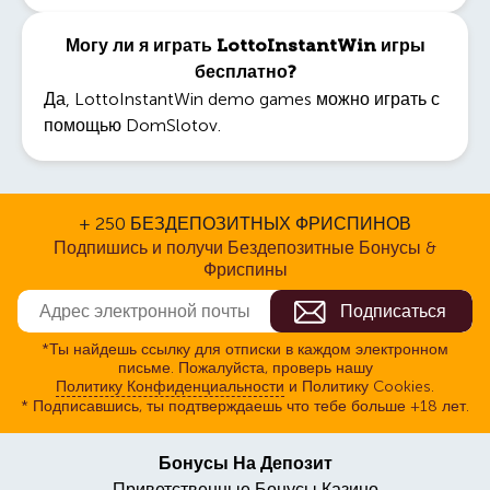
Могу ли я играть LottoInstantWin игры
бесплатно?
Да,
LottoInstantWin demo games
можно играть с
помощью DomSlotov.
+ 250 БЕЗДЕПОЗИТНЫХ ФРИСПИНОВ
Подпишись и получи Бездепозитные Бонусы &
Фриспины
*Ты найдешь ссылку для отписки в каждом электронном
письме. Пожалуйста, проверь нашу
Политику Конфиденциальности
и Политику Cookies.
* Подписавшись, ты подтверждаешь что тебе больше +18 лет.
Бонусы На Депозит
Приветственные Бонусы Казино