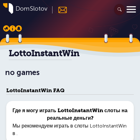
DomSlotov
LottoInstantWin
no games
LottoInstantWin FAQ
Где я могу играть LottoInstantWin слоты на
реальные деньги?
Мы рекомендуем играть в слоты LottoInstantWin
в .