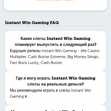
Instant Win Gaming FAQ
Какие слоты Instant Win Gaming
планирует выпустить в следующий раз?
Будущие релизы Instant Win Gaming - это
Casino
Multiplier
,
Cash Buster Extreme
,
Big Money Slingo
,
Fast Buck Lucky
,
Cash Buster
.
Где я могу играть Instant Win Gaming
слоты на реальные деньги?
Мы рекомендуем играть в слоты Instant Win
Gaming в .