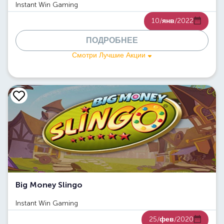
Instant Win Gaming
10/
янв
/2022
ПОДРОБНЕЕ
Смотри Лучшие Акции
Big Money Slingo
Instant Win Gaming
25/
фев
/2020