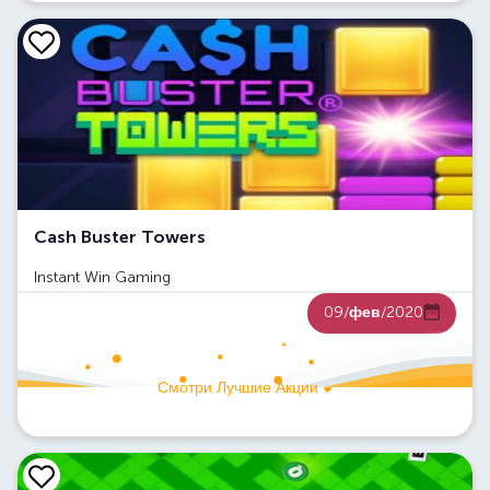
Cash Buster Towers
Instant Win Gaming
09/
фев
/2020
Смотри Лучшие Акции