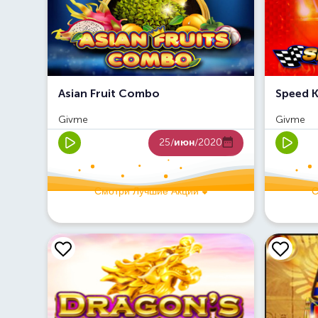
Asian Fruit Combo
Speed K
Givme
Givme
25/
июн
/2020
Смотри Лучшие Акции
С