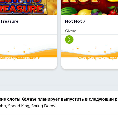
 Treasure
Hot Hot 7
Givme
мотри Лучшие Акции
Смотри Лучшие Акции
кие слоты Givme планирует выпустить в следующий р
mbo
,
Speed King
,
Spring Derby
.