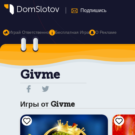
DomSlotov
Подпишись
Играй Ответственно
Бесплатная Игра
О Рекламе
Givme
Игры от Givme