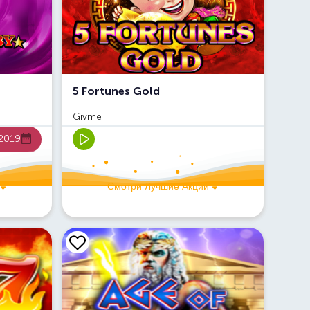
5 Fortunes Gold
Givme
2019
Смотри Лучшие Акции