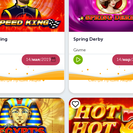
ing
Spring Derby
Givme
14/
мая
/2019
14/
мар
/
мотри Лучшие Акции
Смотри Лучшие Акции