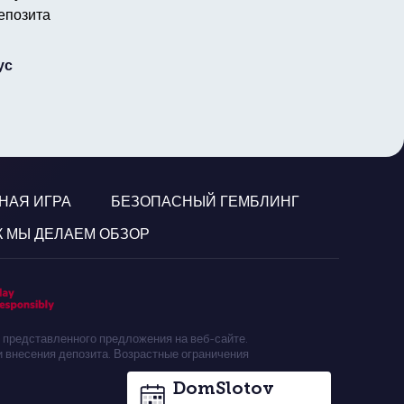
епозита
ус
НАЯ ИГРА
БЕЗОПАСНЫЙ ГЕМБЛИНГ
К МЫ ДЕЛАЕМ ОБЗОР
 представленного предложения на веб-сайте.
 внесения депозита. Возрастные ограничения
DomSlotov