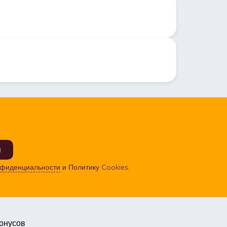
нфиденциальности
и Политику Cookies.
онусов