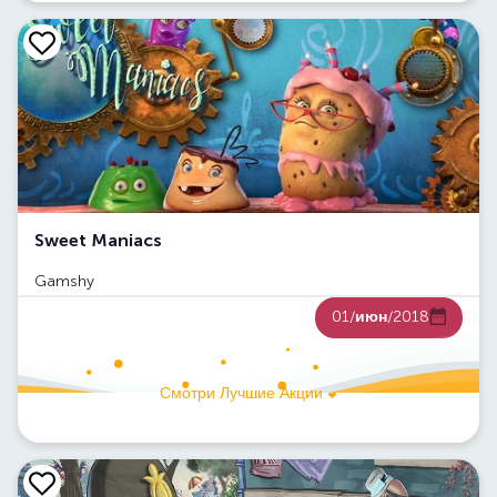
Sweet Maniacs
Gamshy
01/
июн
/2018
Смотри Лучшие Акции