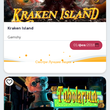
Kraken Island
Gamshy
01/
фев
/2018
Смотри Лучшие Акции