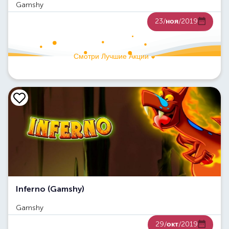
Gamshy
23/
ноя
/2019
Смотри Лучшие Акции
Inferno (Gamshy)
Gamshy
29/
окт
/2019