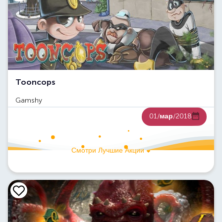
Tooncops
Gamshy
01/
мар
/2018
Смотри Лучшие Акции