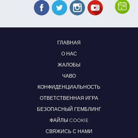
ГЛАВНАЯ
О НАС
ЖАЛОБЫ
ЧАВО
КОНФИДЕНЦИАЛЬНОСТЬ
ОТВЕТСТВЕННАЯ ИГРА
БЕЗОПАСНЫЙ ГЕМБЛИНГ
ФАЙЛЫ COOKIE
СВЯЖИСЬ С НАМИ