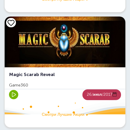
Magic Scarab Reveal
Game360
26/
июл
/2017
Смотри Лучшие Акции