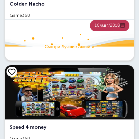
Golden Nacho
Game360
16/
авг
/2018
Смотри Лучшие Акции
Speed 4 money
Game360