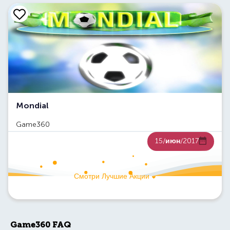
Mondial
Game360
15/
июн
/2017
Смотри Лучшие Акции
Game360 FAQ