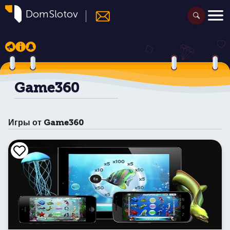
DomSlotov
Game360
Игры от Game360