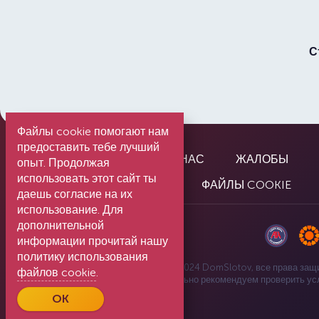
С
Файлы cookie помогают нам
предоставить тебе лучший
ГЛАВНАЯ
О НАС
ЖАЛОБЫ
опыт. Продолжая
использовать этот сайт ты
ФАЙЛЫ COOKIE
даешь согласие на их
использование. Для
дополнительной
информации прочитай нашу
политику использования
Copyright © 2024 DomSlotov, все права защ
файлов cookie
.
Мы настоятельно рекомендуем проверить усл
OK