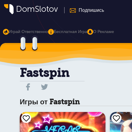
DomSlotov
Подпишись
Играй Ответственно
Бесплатная Игра
О Рекламе
Fastspin
Игры от Fastspin