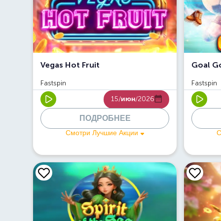
Vegas Hot Fruit
Goal G
Fastspin
Fastspin
15/
июн
/2026
ПОДРОБНЕЕ
Смотри Лучшие Акции
С