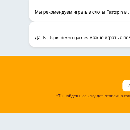
Мы рекомендуем играть в слоты Fastspin в .
Да,
Fastspin demo games
можно играть с п
*Ты найдешь ссылку для отписки в ка