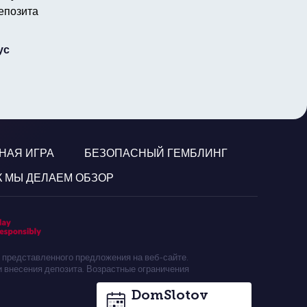
епозита
ус
НАЯ ИГРА
БЕЗОПАСНЫЙ ГЕМБЛИНГ
К МЫ ДЕЛАЕМ ОБЗОР
 представленного предложения на веб-сайте.
 внесения депозита. Возрастные ограничения
DomSlotov