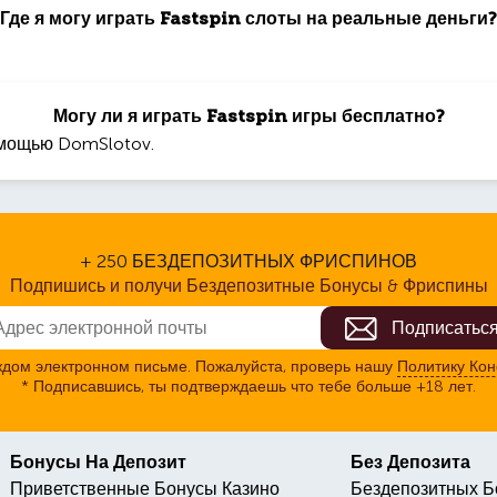
Где я могу играть Fastspin слоты на реальные деньги?
Могу ли я играть Fastspin игры бесплатно?
омощью DomSlotov.
+ 250 БЕЗДЕПОЗИТНЫХ ФРИСПИНОВ
Подпишись и получи Бездепозитные Бонусы & Фриспины
ждом электронном письме. Пожалуйста, проверь нашу
Политику Ко
* Подписавшись, ты подтверждаешь что тебе больше +18 лет.
Бонусы На Депозит
Без Депозита
Приветственные Бонусы Казино
Бездепозитных Б