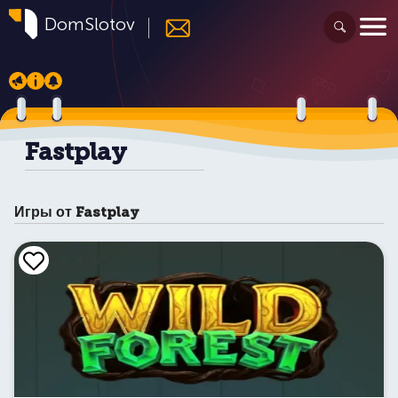
DomSlotov
Fastplay
Игры от Fastplay