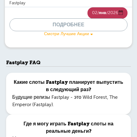
Fastplay
02/
янв
/2026
ПОДРОБНЕЕ
Смотри Лучшие Акции
Fastplay FAQ
Какие слоты Fastplay планирует выпустить
в следующий раз?
Будущие релизы Fastplay - это
Wild Forest
,
The
Emperor (Fastplay)
.
Где я могу играть Fastplay слоты на
реальные деньги?