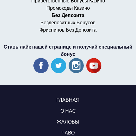
Приветственные Бонусы Казино
Промокоды Казино
Без Депозита
Бездепозитных Бонусов
Фриспинов Без Депозита
Ставь лайк нашей странице и получай специальный
бонус
ГЛАВНАЯ
О НАС
ЖАЛОБЫ
ЧАВО