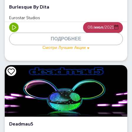
Burlesque By Dita
Eurostar Studios
08/
июл
/2021
ПОДРОБНЕЕ
Смотри Лучшие Акции
Deadmau5