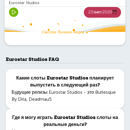
Eurostar Studios
23/
окт
/2020
Смотри Лучшие Акции
Eurostar Studios FAQ
Какие слоты Eurostar Studios планирует
выпустить в следующий раз?
Будущие релизы Eurostar Studios - это
Burlesque
By Dita
,
Deadmau5
.
Где я могу играть Eurostar Studios слоты на
реальные деньги?