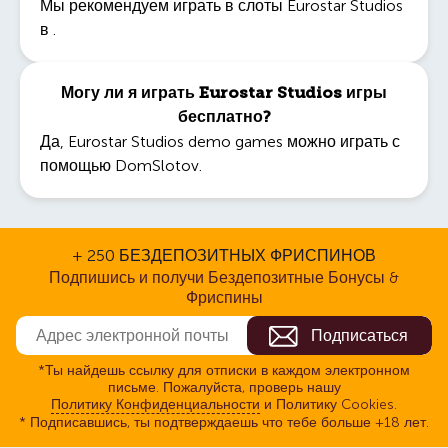
Мы рекомендуем играть в слоты Eurostar Studios
в .
Могу ли я играть Eurostar Studios игры
бесплатно?
Да,
Eurostar Studios demo games
можно играть с
помощью DomSlotov.
+ 250 БЕЗДЕПОЗИТНЫХ ФРИСПИНОВ
Подпишись и получи Бездепозитные Бонусы &
Фриспины
*Ты найдешь ссылку для отписки в каждом электронном
письме. Пожалуйста, проверь нашу
Политику Конфиденциальности
и Политику Cookies.
* Подписавшись, ты подтверждаешь что тебе больше +18 лет.