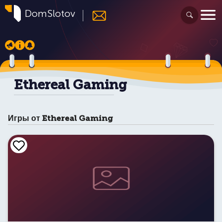
DomSlotov
Ethereal Gaming
Игры от Ethereal Gaming