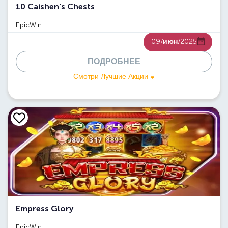
10 Caishen's Chests
EpicWin
09/
июн
/2025
ПОДРОБНЕЕ
Смотри Лучшие Акции
Empress Glory
EpicWin