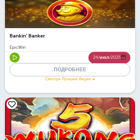
Bankin' Banker
EpicWin
24/
июл
/2025
ПОДРОБНЕЕ
Смотри Лучшие Акции