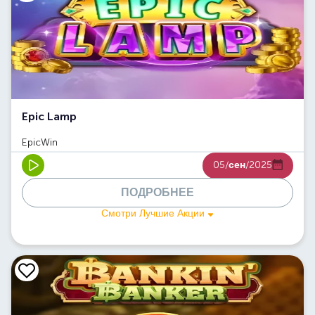
Epic Lamp
EpicWin
05/
сен
/2025
ПОДРОБНЕЕ
Смотри Лучшие Акции