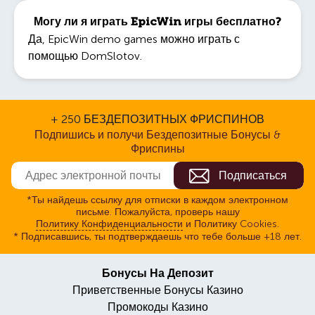
Могу ли я играть EpicWin игры бесплатно?
Да,
EpicWin demo games
можно играть с
помощью DomSlotov.
+ 250 БЕЗДЕПОЗИТНЫХ ФРИСПИНОВ
Подпишись и получи Бездепозитные Бонусы &
Фриспины
*Ты найдешь ссылку для отписки в каждом электронном
письме. Пожалуйста, проверь нашу
Политику Конфиденциальности
и Политику Cookies.
* Подписавшись, ты подтверждаешь что тебе больше +18 лет.
Бонусы На Депозит
Приветственные Бонусы Казино
Промокоды Казино