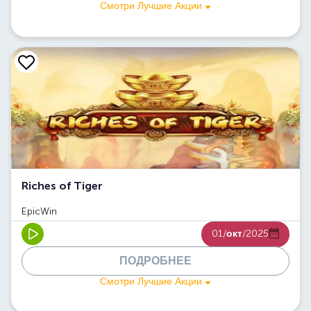
Смотри Лучшие Акции
Riches of Tiger
EpicWin
01/
окт
/2025
ПОДРОБНЕЕ
Смотри Лучшие Акции