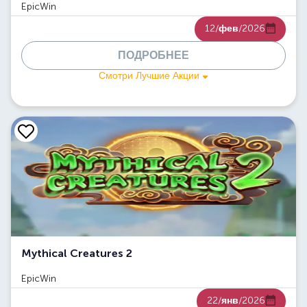
EpicWin
12/
фев
/2026
ПОДРОБНЕЕ
Смотри Лучшие Акции
Mythical Creatures 2
EpicWin
22/
янв
/2026