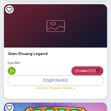
Qian Zhuang Legend
EpicWin
26/
сен
/2025
ПОДРОБНЕЕ
Смотри Лучшие Акции