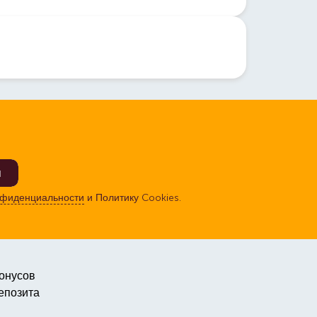
нфиденциальности
и Политику Cookies.
онусов
епозита