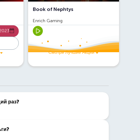
Book of Nephtys
Enrich Gaming
2023
Смотри Лучшие Акции
ий раз?
ьги?