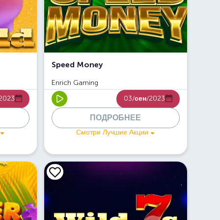
Speed Money
Enrich Gaming
2023
03/
сен
/2023
ПОДРОБНЕЕ
Смотри Лучшие Акции