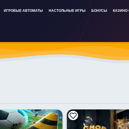
ИГРОВЫЕ АВТОМАТЫ
НАСТОЛЬНЫЕ ИГРЫ
БОНУСЫ
КАЗИНО