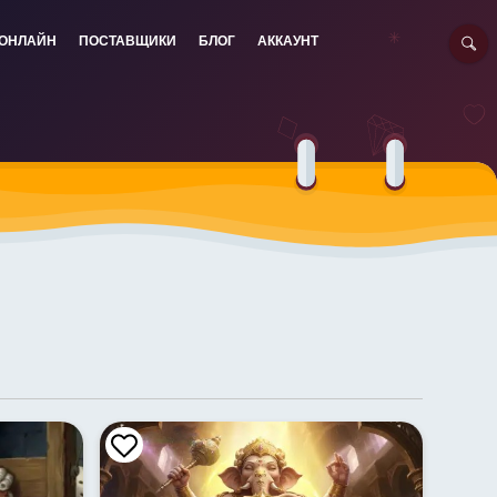
Бездепозитные Бонусы
Pragmatic Play
Фриспины Б
En
 ОНЛАЙН
ПОСТАВЩИКИ
БЛОГ
АККАУНТ
Вх
Приветственные Бонусы Казино
NetEnt
Sp