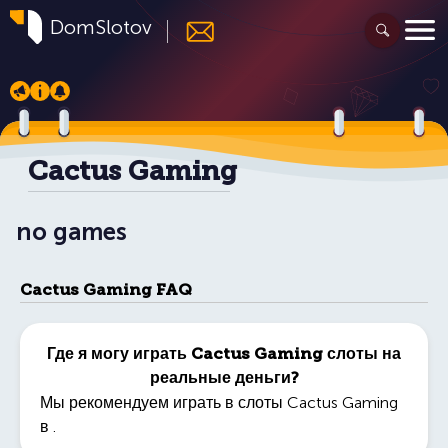
DomSlotov
Cactus Gaming
no games
Cactus Gaming FAQ
Где я могу играть Cactus Gaming слоты на
реальные деньги?
Мы рекомендуем играть в слоты Cactus Gaming
в .