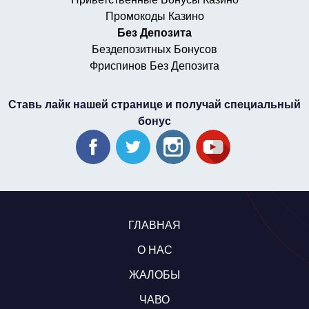
Промокоды Казино
Без Депозита
Бездепозитных Бонусов
Фриспинов Без Депозита
Ставь лайк нашей странице и получай специальный
бонус
ГЛАВНАЯ
О НАС
ЖАЛОБЫ
ЧАВО