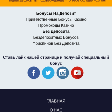
* Подписавшись, ты подтверждаешь что тебе больше +18 лет.
Бонусы На Депозит
Приветственные Бонусы Казино
Промокоды Казино
Без Депозита
Бездепозитных Бонусов
Фриспинов Без Депозита
Ставь лайк нашей странице и получай специальный
бонус
ГЛАВНАЯ
О НАС