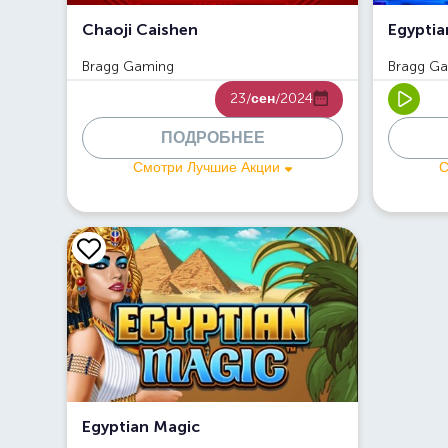
Chaoji Caishen
Egypti
Bragg Gaming
Bragg G
23/
сен
/2024
ПОДРОБНЕЕ
Смотри Лучшие Акции
С
Egyptian Magic