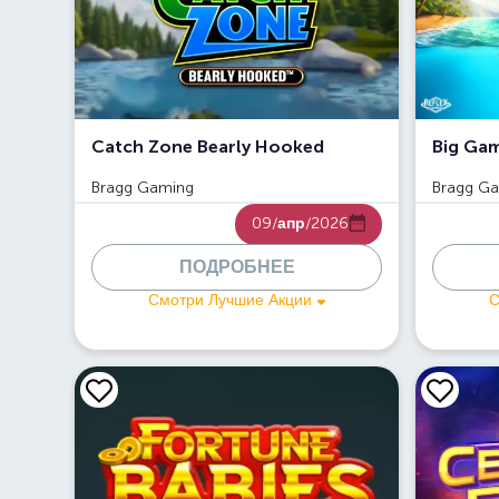
Catch Zone Bearly Hooked
Big Gam
Bragg Gaming
Bragg G
09/
апр
/2026
ПОДРОБНЕЕ
Смотри Лучшие Акции
С