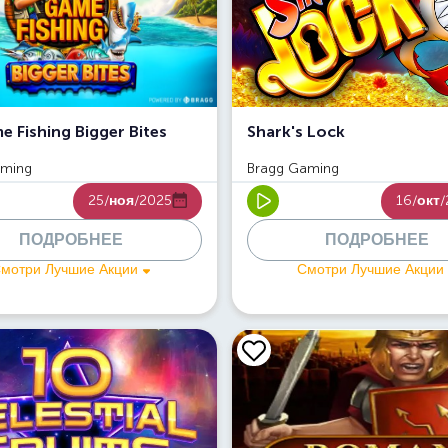
e Fishing Bigger Bites
Shark's Lock
aming
Bragg Gaming
25/
ноя
/2025
16/
окт
/
ПОДРОБНЕЕ
ПОДРОБНЕЕ
мотри Лучшие Акции
Смотри Лучшие Акции