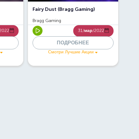
Fairy Dust (Bragg Gaming)
Bragg Gaming
2022
31/
мар
/2022
ПОДРОБНЕЕ
Смотри Лучшие Акции