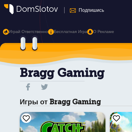
DomSlotov
Подпишись
Играй Ответственно
Бесплатная Игра
О Рекламе
Bragg Gaming
Игры от Bragg Gaming