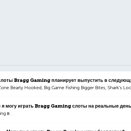
слоты Bragg Gaming планирует выпустить в следующ
Zone Bearly Hooked
,
Big Game Fishing Bigger Bites
,
Shark's Lo
е я могу играть Bragg Gaming слоты на реальные день
g в .