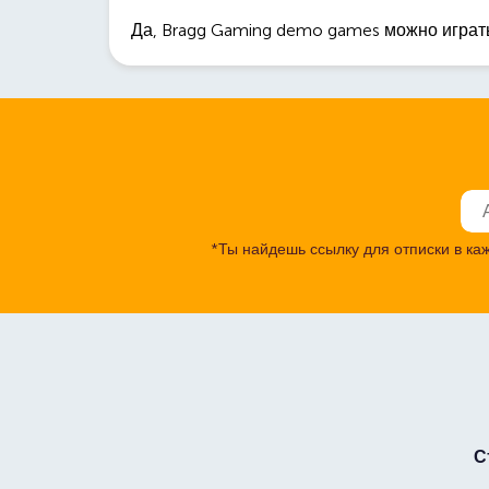
Да,
Bragg Gaming demo games
можно играт
*Ты найдешь ссылку для отписки в ка
С