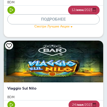
BDM
12/
июн
/2023
ПОДРОБНЕЕ
Смотри Лучшие Акции
Viaggio Sul Nilo
BDM
24/
мая
/2023