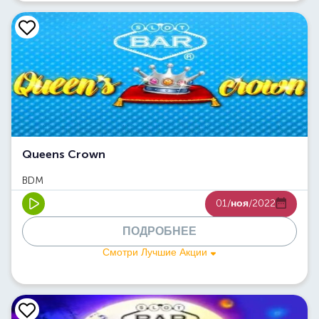
Queens Crown
BDM
01/
ноя
/2022
ПОДРОБНЕЕ
Смотри Лучшие Акции