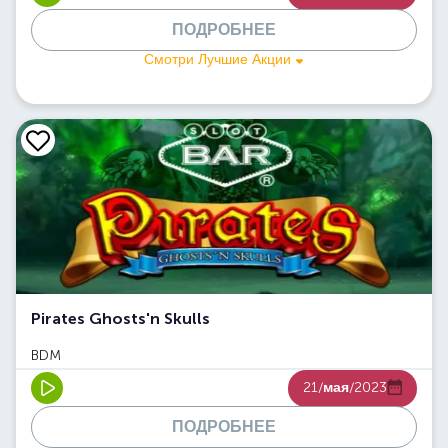
ПОДРОБНЕЕ
Смотри Лучшие Акции
Pirates Ghosts'n Skulls
BDM
21/
мая
/2023
ПОДРОБНЕЕ