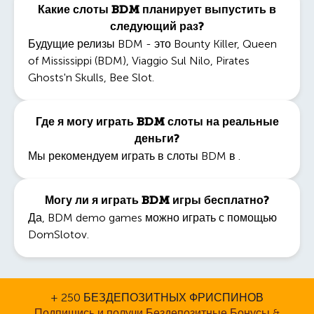
Какие слоты BDM планирует выпустить в
следующий раз?
Будущие релизы BDM - это
Bounty Killer
,
Queen
of Mississippi (BDM)
,
Viaggio Sul Nilo
,
Pirates
Ghosts'n Skulls
,
Bee Slot
.
Где я могу играть BDM слоты на реальные
деньги?
Мы рекомендуем играть в слоты BDM в .
Могу ли я играть BDM игры бесплатно?
Да,
BDM demo games
можно играть с помощью
DomSlotov.
+ 250 БЕЗДЕПОЗИТНЫХ ФРИСПИНОВ
Подпишись и получи Бездепозитные Бонусы &