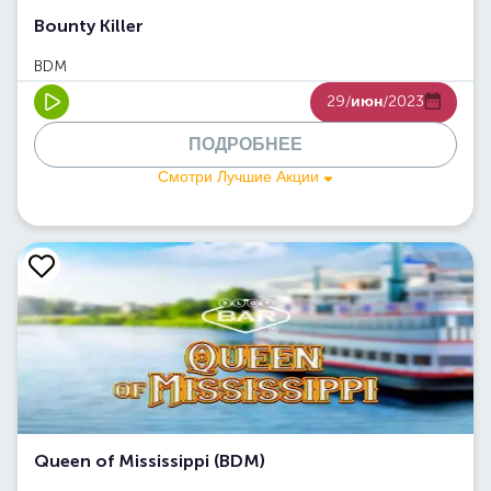
Bounty Killer
BDM
29/
июн
/2023
ПОДРОБНЕЕ
Смотри Лучшие Акции
Queen of Mississippi (BDM)