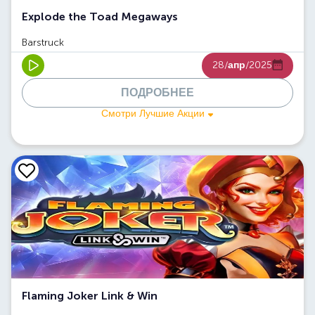
Explode the Toad Megaways
Barstruck
28/
апр
/2025
ПОДРОБНЕЕ
Смотри Лучшие Акции
Flaming Joker Link & Win