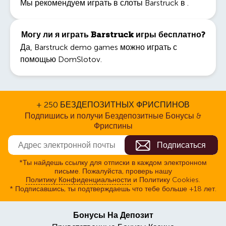
Мы рекомендуем играть в слоты Barstruck в .
Могу ли я играть Barstruck игры бесплатно?
Да,
Barstruck demo games
можно играть с
помощью DomSlotov.
+ 250 БЕЗДЕПОЗИТНЫХ ФРИСПИНОВ
Подпишись и получи Бездепозитные Бонусы &
Фриспины
*Ты найдешь ссылку для отписки в каждом электронном
письме. Пожалуйста, проверь нашу
Политику Конфиденциальности
и Политику Cookies.
* Подписавшись, ты подтверждаешь что тебе больше +18 лет.
Бонусы На Депозит