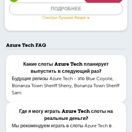
ПОДРОБНЕЕ
Смотри Лучшие Акции
Azure Tech FAQ
Какие слоты Azure Tech планирует
выпустить в следующий раз?
Будущие релизы Azure Tech - это
Blue Coyote
,
Bonanza Town Sheriff Sherry
,
Bonanza Town Sheriff
Sam
.
Где я могу играть Azure Tech слоты на
реальные деньги?
Мы рекомендуем играть в слоты Azure Tech в .