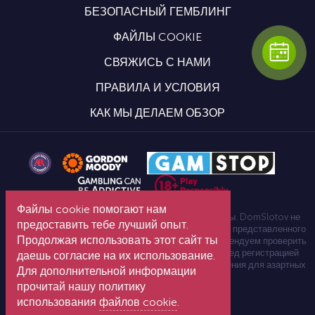
БЕЗОПАСНЫЙ ГЕМБЛИНГ
ФАЙЛЫ COOKIE
СВЯЖИСЬ С НАМИ
ПРАВИЛА И УСЛОВИЯ
КАК МЫ ДЕЛАЕМ ОБЗОР
Файлы cookie помогают нам
Copyright © 2024 DomSlotov, все права защищены. DomSlotov не
предоставить тебе лучший опыт.
несет ответственности за действительность любого представленного
Продолжая использовать этот сайт ты
предложения на веб-сайте. Мы настоятельно рекомендуем проверить
условия и положения всех упомянутых казино перед регистрацией
даешь согласие на их использование.
аккаунта и внесения депозита. Возрастные ограничения для азартных
Для дополнительной информации
игр – 18 лет. Играй ответственно.
прочитай нашу политику
использования
файлов cookie
.