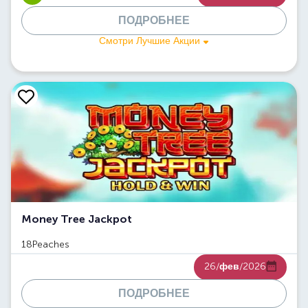
ПОДРОБНЕЕ
Смотри Лучшие Акции
Money Tree Jackpot
18Peaches
26/
фев
/2026
ПОДРОБНЕЕ