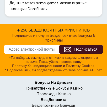
Да,
18Peaches demo games
можно играть с
помощью DomSlotov.
+ 250 БЕЗДЕПОЗИТНЫХ ФРИСПИНОВ
Подпишись и получи Бездепозитные Бонусы &
Фриспины
*Ты найдешь ссылку для отписки в каждом электронном
письме. Пожалуйста, проверь нашу
Политику Конфиденциальности
и Политику Cookies.
* Подписавшись, ты подтверждаешь что тебе больше +18 лет.
Бонусы На Депозит
Приветственные Бонусы Казино
Промокоды Казино
Без Депозита
Бездепозитных Бонусов