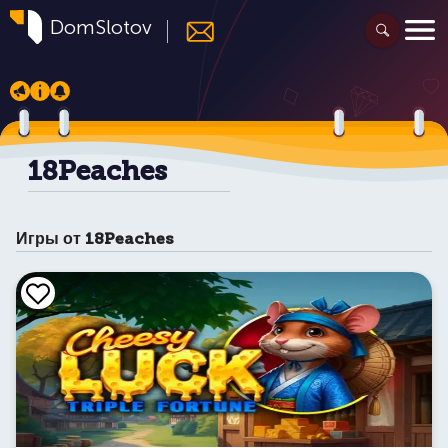
DomSlotov
18Peaches
Игры от 18Peaches