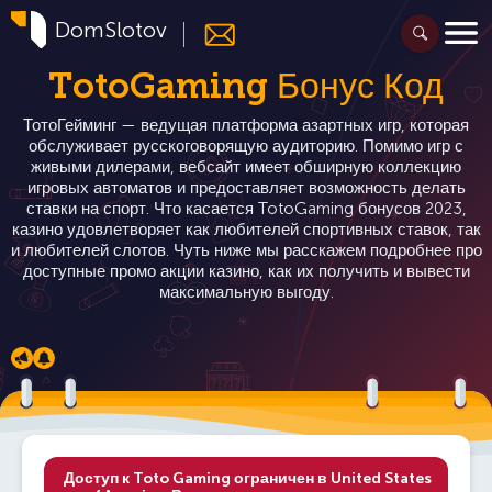
DomSlotov
TotoGaming Бонус Код
ТотоГейминг — ведущая платформа азартных игр, которая
обслуживает русскоговорящую аудиторию. Помимо игр с
живыми дилерами, вебсайт имеет обширную коллекцию
игровых автоматов и предоставляет возможность делать
ставки на спорт. Что касается TotoGaming бонусов 2023,
казино удовлетворяет как любителей спортивных ставок, так
и любителей слотов. Чуть ниже мы расскажем подробнее про
доступные промо акции казино, как их получить и вывести
максимальную выгоду.
Доступ к Toto Gaming ограничен в United States