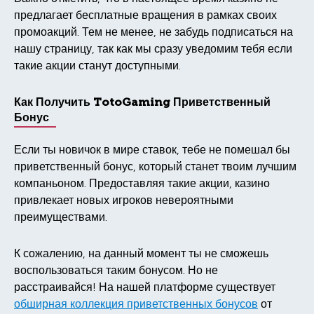
предлагает бесплатные вращения в рамках своих
промоакций. Тем не менее, не забудь подписаться на
нашу страницу, так как мы сразу уведомим тебя если
такие акции станут доступными.
Как Получить TotoGaming Приветственный
Бонус
Если ты новичок в мире ставок, тебе не помешал бы
приветственный бонус, который станет твоим лучшим
компаньоном. Предоставляя такие акции, казино
привлекает новых игроков невероятными
преимуществами.
К сожалению, на данный момент ты не сможешь
воспользоваться таким бонусом. Но не
расстраивайся! На нашей платформе существует
обширная коллекция приветственных бонусов
от