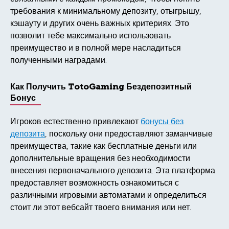
требования к минимальному депозиту, отыгрышу,
кэшауту и других очень важных критериях. Это
позволит тебе максимально использовать
преимущество и в полной мере насладиться
полученными наградами.
Как Получить TotoGaming Бездепозитный
Бонус
Игроков естественно привлекают
бонусы без
депозита
, поскольку они предоставляют заманчивые
преимущества, такие как бесплатные деньги или
дополнительные вращения без необходимости
внесения первоначального депозита. Эта платформа
предоставляет возможность ознакомиться с
различными игровыми автоматами и определиться
стоит ли этот вебсайт твоего внимания или нет.